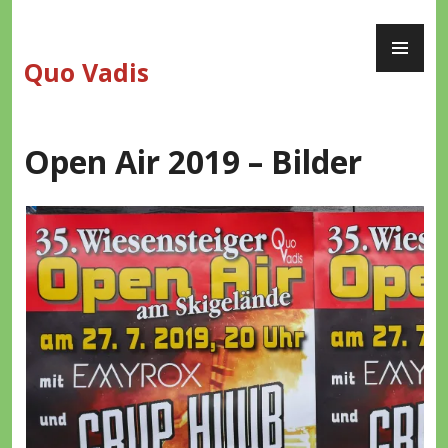
Zum
PR
Inhalt
ME
springen
Quo Vadis
Open Air 2019 – Bilder