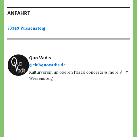
C
l
ANFAHRT
u
b
Q
73349 Wiesensteig
u
o
V
a
d
Quo Vadis
i
s
@clubquovadis.de
,
Kulturverein im oberen Filstal concerts & more 🎸 📍
D
Wiesensteig
a
r
i
o
,
E
m
y
r
o
x