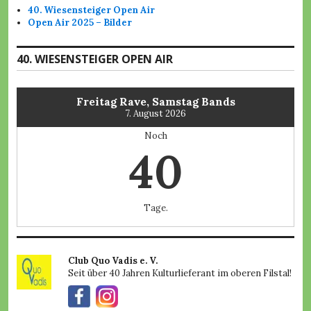
a
t
40. Wiesensteiger Open Air
l
3
Open Air 2025 – Bilder
e
5
r
.
i
W
40. WIESENSTEIGER OPEN AIR
e
i
e
s
Freitag Rave, Samstag Bands
e
7. August 2026
n
s
Noch
t
40
e
i
g
e
r
Tage.
O
p
e
n
Club Quo Vadis e. V.
A
Seit über 40 Jahren Kulturlieferant im oberen Filstal!
i
r
,