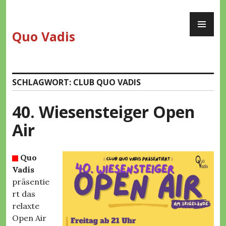
Zum
PR
Inhalt
ME
springen
Quo Vadis
SCHLAGWORT:
CLUB QUO VADIS
40. Wiesensteiger Open
Air
Quo
Vadis
präsentie
rt das
relaxte
Open Air