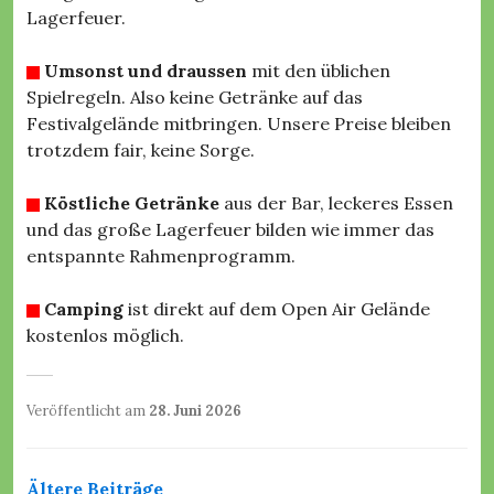
Lagerfeuer.
Umsonst und draussen
mit den üblichen
Spielregeln. Also keine Getränke auf das
Festivalgelände mitbringen. Unsere Preise bleiben
trotzdem fair, keine Sorge.
Köstliche Getränke
aus der Bar, leckeres Essen
und das große Lagerfeuer bilden wie immer das
entspannte Rahmenprogramm.
Camping
ist direkt auf dem Open Air Gelände
kostenlos möglich.
Veröffentlicht am
28. Juni 2026
v
V
V
o
e
e
n
r
r
F
Beitragsnavigation
Ältere Beiträge
ö
s
e