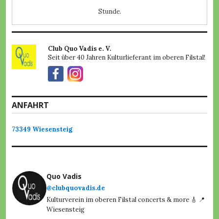
e
Stunde.
i
g
e
r
Club Quo Vadis e. V.
O
Seit über 40 Jahren Kulturlieferant im oberen Filstal!
p
e
n
A
i
ANFAHRT
r
,
C
73349 Wiesensteig
l
u
b
Q
u
o
Quo Vadis
V
@clubquovadis.de
a
Kulturverein im oberen Filstal concerts & more 🎸 📍
d
Wiesensteig
i